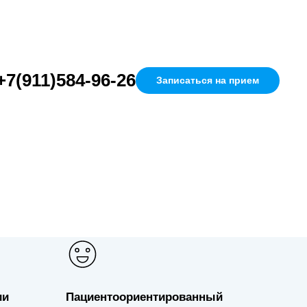
+7(911)584-96-26
Записаться на прием
Цена
2300
ии
Пациентоориентированный