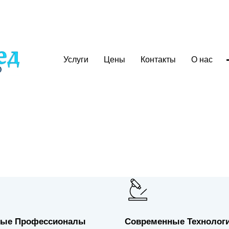
Услуги
Цены
Контакты
О нас
проктолога
ые Профессионалы
Современные Технолог