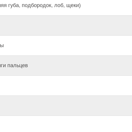
яя губа, подбородок, лоб, щеки)
ны
нги пальцев